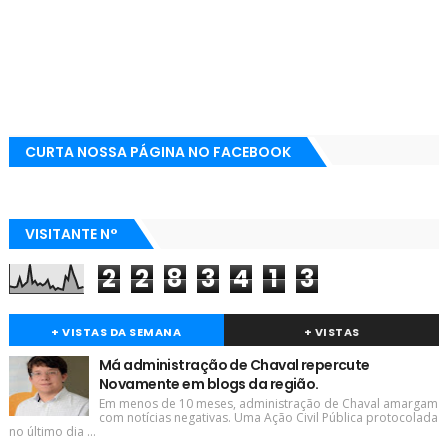
CURTA NOSSA PÁGINA NO FACEBOOK
VISITANTE N°
2
2
8
3
4
1
3
+ VISTAS DA SEMANA
+ VISTAS
Má administração de Chaval repercute
Novamente em blogs da região.
Em menos de 10 meses, administração de Chaval amargam
com notícias negativas. Uma Ação Civil Pública protocolada
no último dia ...