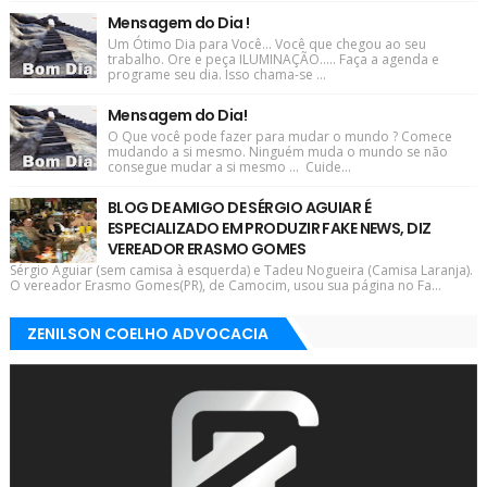
Mensagem do Dia !
Um Ótimo Dia para Você... Você que chegou ao seu
trabalho. Ore e peça ILUMINAÇÃO..... Faça a agenda e
programe seu dia. Isso chama-se ...
Mensagem do Dia!
O Que você pode fazer para mudar o mundo ? Comece
mudando a si mesmo. Ninguém muda o mundo se não
consegue mudar a si mesmo ... Cuide...
BLOG DE AMIGO DE SÉRGIO AGUIAR É
ESPECIALIZADO EM PRODUZIR FAKE NEWS, DIZ
VEREADOR ERASMO GOMES
Sérgio Aguiar (sem camisa à esquerda) e Tadeu Nogueira (Camisa Laranja).
O vereador Erasmo Gomes(PR), de Camocim, usou sua página no Fa...
ZENILSON COELHO ADVOCACIA