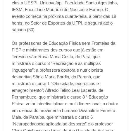
elas a UESPI, Uninovafapi, Faculdade Santo Agostinho,
IESM, Faculdade Maurício de Nassau e Famep. O
evento começa na próxima quarta-feira, a partir das 18
horas, no Setor de Esportes da UFPI, e seguirá até o
sábado (30).
Os professores de Educação Física sem Fronteias da
FIEP e ministrantes dos cursos que já estão em
Teresina são: Rosa Maria Costa, do Pará, que
ministrará o curso 3 “Recreação e as múltiplas
linguagens”; a professora doutora e nutricionista
desportiva Sônia Maria Bordin, do Paraná, que
ministrará o curso 1 “Obesidade, exercícios e
emagrecimento”; Alfredo Telino Leal Lacerda, de
Pernambuco, que ministrará o curso 8 “ Educação
Física: vetor interdisciplinar e multidimensional; o doutor
em ciência do movimento humano Divanalmir Ferreira
Maia, da Paraíba, que ministrará o curso 6
“Neuropedagogia aplicada ao desporto” e o professor
Clery Quinhones de Lima, do Rio Grande do Sul, que