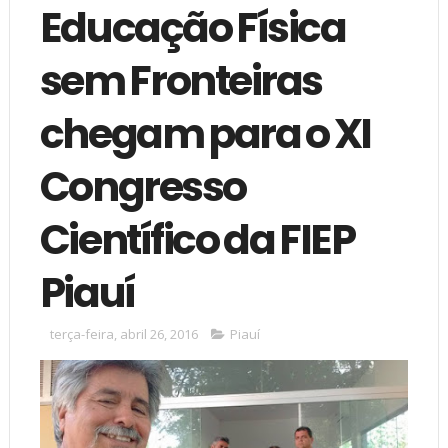
Educação Física
sem Fronteiras
chegam para o XI
Congresso
Científico da FIEP
Piauí
terça-feira, abril 26, 2016
Piauí