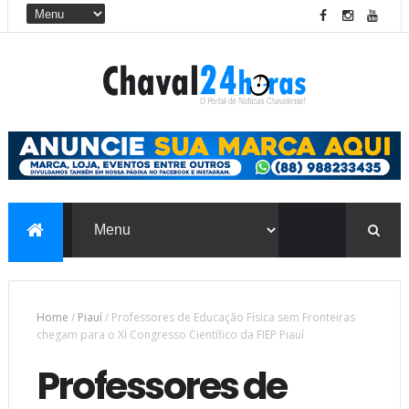
Home
/
Piauí
/
Professores de Educação Física sem Fronteiras
chegam para o XI Congresso Científico da FIEP Piauí
Professores de