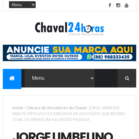
Home
/
Câmara de Vereadores de Chaval
/
JORGE UMBELINO
REBATE CRÍTICAS E FAZ DENÚNCIA DE ADVOGADO QUE RECEBEU
70 MIL DA PREFEITURA NA GESTÃO PASSADA
JORGE UMBELINO