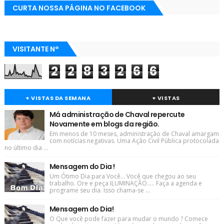
CURTA NOSSA PÁGINA NO FACEBOOK
VISITANTE N°
2
2
8
3
2
6
6
+ VISTAS DA SEMANA
+ VISTAS
Má administração de Chaval repercute
Novamente em blogs da região.
Em menos de 10 meses, administração de Chaval amargam
com notícias negativas. Uma Ação Civil Pública protocolada
no último dia ...
Mensagem do Dia !
Um Ótimo Dia para Você... Você que chegou ao seu
trabalho. Ore e peça ILUMINAÇÃO..... Faça a agenda e
programe seu dia. Isso chama-se ...
Mensagem do Dia!
O Que você pode fazer para mudar o mundo ? Comece