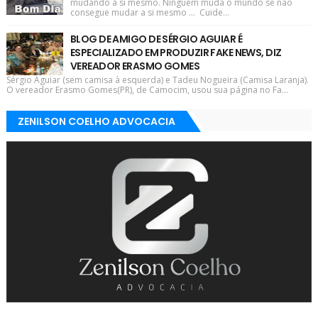
mudando a si mesmo. Ninguém muda o mundo se não
consegue mudar a si mesmo ... Cuide...
BLOG DE AMIGO DE SÉRGIO AGUIAR É
ESPECIALIZADO EM PRODUZIR FAKE NEWS, DIZ
VEREADOR ERASMO GOMES
Sérgio Aguiar (sem camisa à esquerda) e Tadeu Nogueira (Camisa Laranja).
O vereador Erasmo Gomes(PR), de Camocim, usou sua página no Fa...
ZENILSON COELHO ADVOCACIA