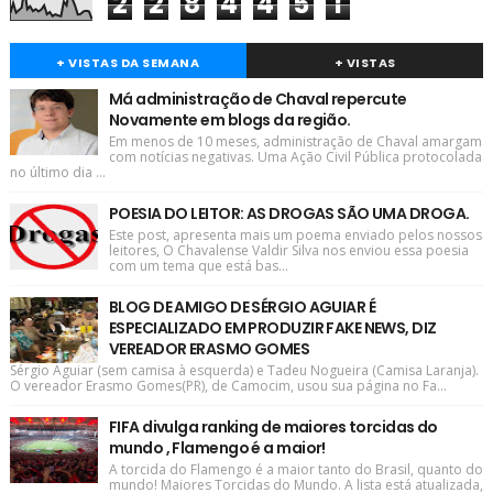
2
2
8
4
4
5
1
+ VISTAS DA SEMANA
+ VISTAS
Má administração de Chaval repercute
Novamente em blogs da região.
Em menos de 10 meses, administração de Chaval amargam
com notícias negativas. Uma Ação Civil Pública protocolada
no último dia ...
POESIA DO LEITOR: AS DROGAS SÃO UMA DROGA.
Este post, apresenta mais um poema enviado pelos nossos
leitores, O Chavalense Valdir Silva nos enviou essa poesia
com um tema que está bas...
BLOG DE AMIGO DE SÉRGIO AGUIAR É
ESPECIALIZADO EM PRODUZIR FAKE NEWS, DIZ
VEREADOR ERASMO GOMES
Sérgio Aguiar (sem camisa à esquerda) e Tadeu Nogueira (Camisa Laranja).
O vereador Erasmo Gomes(PR), de Camocim, usou sua página no Fa...
FIFA divulga ranking de maiores torcidas do
mundo , Flamengo é a maior!
A torcida do Flamengo é a maior tanto do Brasil, quanto do
mundo! Maiores Torcidas do Mundo. A lista está atualizada,