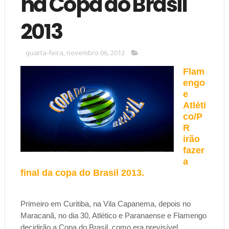
na Copa do Brasil
2013
quarta-feira, novembro 06, 2013
Flam
engo
e
Atléti
co/P
R
irão
fazer
a
final da copa do Brasil 2013.
Primeiro em Curitiba, na Vila Capanema, depois no
Maracanã, no dia 30, Atlético e Paranaense e Flamengo
decidirão a Copa do Brasil, como era previsível.