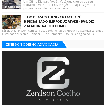
Um Ótimo Dia para Você... Você que chegou ao seu
trabalho. Ore e peça ILUMINAÇÃO..... Faça a agenda e
programe seu dia. Isso chama-se ...
BLOG DE AMIGO DE SÉRGIO AGUIAR É
ESPECIALIZADO EM PRODUZIR FAKE NEWS, DIZ
VEREADOR ERASMO GOMES
Sérgio Aguiar (sem camisa à esquerda) e Tadeu Nogueira (Camisa Laranja).
O vereador Erasmo Gomes(PR), de Camocim, usou sua página no Fa...
ZENILSON COELHO ADVOCACIA