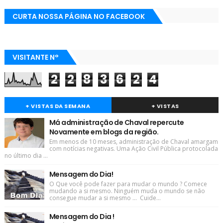
CURTA NOSSA PÁGINA NO FACEBOOK
VISITANTE N°
2
2
8
3
6
2
4
+ VISTAS DA SEMANA
+ VISTAS
Má administração de Chaval repercute
Novamente em blogs da região.
Em menos de 10 meses, administração de Chaval amargam
com notícias negativas. Uma Ação Civil Pública protocolada
no último dia ...
Mensagem do Dia!
O Que você pode fazer para mudar o mundo ? Comece
mudando a si mesmo. Ninguém muda o mundo se não
consegue mudar a si mesmo ... Cuide...
Mensagem do Dia !