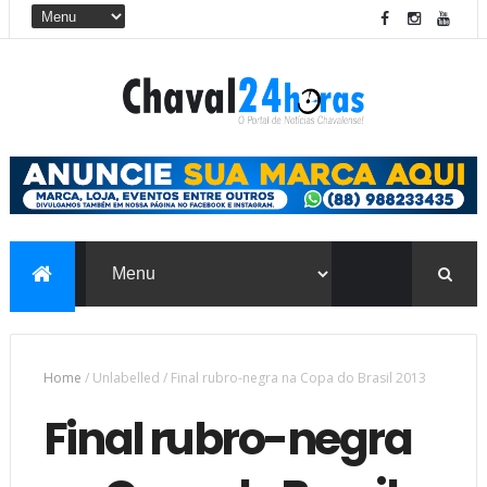
Home
/
Unlabelled
/
Final rubro-negra na Copa do Brasil 2013
Final rubro-negra