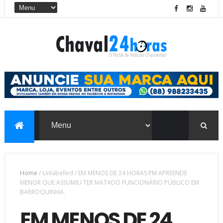
Home
/
Unlabelled
/
EM MENOS DE 24 HORAS PM APREENDE
MENOR QUE ASSUMIU TER MATADO FUNCIONÁRIO PÚBLICO EM
BARROQUINHA.
EM MENOS DE 24