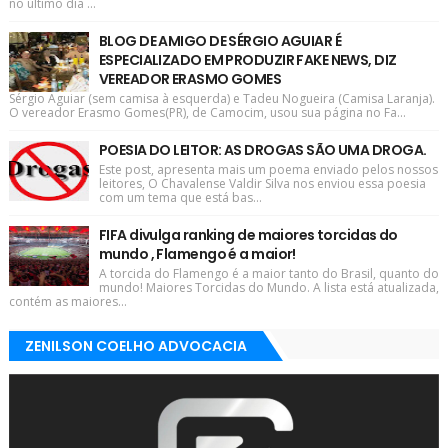
no último dia ...
BLOG DE AMIGO DE SÉRGIO AGUIAR É
ESPECIALIZADO EM PRODUZIR FAKE NEWS, DIZ
VEREADOR ERASMO GOMES
Sérgio Aguiar (sem camisa à esquerda) e Tadeu Nogueira (Camisa Laranja).
O vereador Erasmo Gomes(PR), de Camocim, usou sua página no Fa...
POESIA DO LEITOR: AS DROGAS SÃO UMA DROGA.
Este post, apresenta mais um poema enviado pelos nossos
leitores, O Chavalense Valdir Silva nos enviou essa poesia
com um tema que está bas...
FIFA divulga ranking de maiores torcidas do
mundo , Flamengo é a maior!
A torcida do Flamengo é a maior tanto do Brasil, quanto do
mundo! Maiores Torcidas do Mundo. A lista está atualizada,
contém as maiores...
ZENILSON COELHO ADVOCACIA