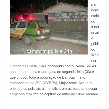
s o
homi
cídio
do
funci
onári
o
públi
co
Wág
ner
Lurindo da Costa, mais conhecido como "Vavá", de 49
anos, ocorrido na madrugada de segunda-feira (03) e
que chocou toda a população de Barroquinha, o
comandante da 3ªCIA/3ºBPM, Major Assis Azevedo,
orientou os policiais a intensificarem as buscas e pediu
empenho máximo na captura do autor do crime bárbaro.