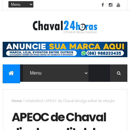
Home
/
Unlabelled
/
APEOC de Chaval divulga edital de eleição
APEOC de Chaval