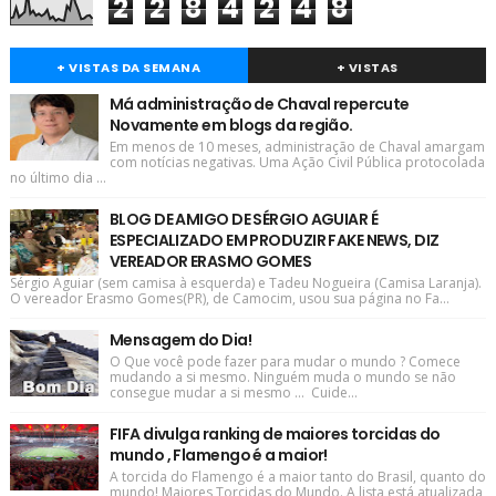
2
2
8
4
2
4
8
+ VISTAS DA SEMANA
+ VISTAS
Má administração de Chaval repercute
Novamente em blogs da região.
Em menos de 10 meses, administração de Chaval amargam
com notícias negativas. Uma Ação Civil Pública protocolada
no último dia ...
BLOG DE AMIGO DE SÉRGIO AGUIAR É
ESPECIALIZADO EM PRODUZIR FAKE NEWS, DIZ
VEREADOR ERASMO GOMES
Sérgio Aguiar (sem camisa à esquerda) e Tadeu Nogueira (Camisa Laranja).
O vereador Erasmo Gomes(PR), de Camocim, usou sua página no Fa...
Mensagem do Dia!
O Que você pode fazer para mudar o mundo ? Comece
mudando a si mesmo. Ninguém muda o mundo se não
consegue mudar a si mesmo ... Cuide...
FIFA divulga ranking de maiores torcidas do
mundo , Flamengo é a maior!
A torcida do Flamengo é a maior tanto do Brasil, quanto do
mundo! Maiores Torcidas do Mundo. A lista está atualizada,