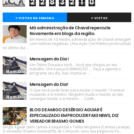
2
2
8
3
2
1
0
+ VISTAS DA SEMANA
+ VISTAS
Má administração de Chaval repercute
Novamente em blogs da região.
Em menos de 10 meses, administração de Chaval amargam
com notícias negativas. Uma Ação Civil Pública protocolada
no último dia ...
Mensagem do Dia !
Um Ótimo Dia para Você... Você que chegou ao seu
trabalho. Ore e peça ILUMINAÇÃO..... Faça a agenda e
programe seu dia. Isso chama-se ...
Mensagem do Dia!
O Que você pode fazer para mudar o mundo ? Comece
mudando a si mesmo. Ninguém muda o mundo se não
consegue mudar a si mesmo ... Cuide...
BLOG DE AMIGO DE SÉRGIO AGUIAR É
ESPECIALIZADO EM PRODUZIR FAKE NEWS, DIZ
VEREADOR ERASMO GOMES
Sérgio Aguiar (sem camisa à esquerda) e Tadeu Nogueira (Camisa Laranja).
O vereador Erasmo Gomes(PR), de Camocim, usou sua página no Fa...