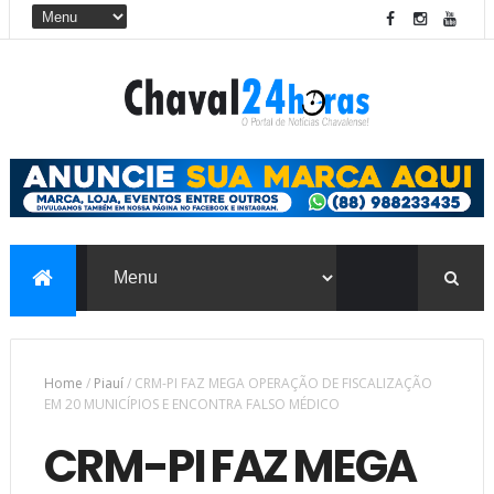
Home
/
Piauí
/
CRM-PI FAZ MEGA OPERAÇÃO DE FISCALIZAÇÃO
EM 20 MUNICÍPIOS E ENCONTRA FALSO MÉDICO
CRM-PI FAZ MEGA