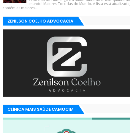
mundo! Maiores Torcidas do Mundo. A lista está atualizada,
contém as maiores...
ZENILSON COELHO ADVOCACIA
CLÍNICA MAIS SAÚDE CAMOCIM