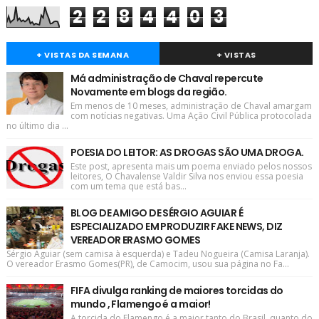
2
2
8
4
4
0
3
+ VISTAS DA SEMANA
+ VISTAS
Má administração de Chaval repercute
Novamente em blogs da região.
Em menos de 10 meses, administração de Chaval amargam
com notícias negativas. Uma Ação Civil Pública protocolada
no último dia ...
POESIA DO LEITOR: AS DROGAS SÃO UMA DROGA.
Este post, apresenta mais um poema enviado pelos nossos
leitores, O Chavalense Valdir Silva nos enviou essa poesia
com um tema que está bas...
BLOG DE AMIGO DE SÉRGIO AGUIAR É
ESPECIALIZADO EM PRODUZIR FAKE NEWS, DIZ
VEREADOR ERASMO GOMES
Sérgio Aguiar (sem camisa à esquerda) e Tadeu Nogueira (Camisa Laranja).
O vereador Erasmo Gomes(PR), de Camocim, usou sua página no Fa...
FIFA divulga ranking de maiores torcidas do
mundo , Flamengo é a maior!
A torcida do Flamengo é a maior tanto do Brasil, quanto do