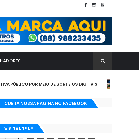
INADORES
ÚBLICO POR MEIO DE SORTEIOS DIGITAIS
S
DESTAQUE
CURTA NOSSA PÁGINA NO FACEBOOK
VISITANTE N°