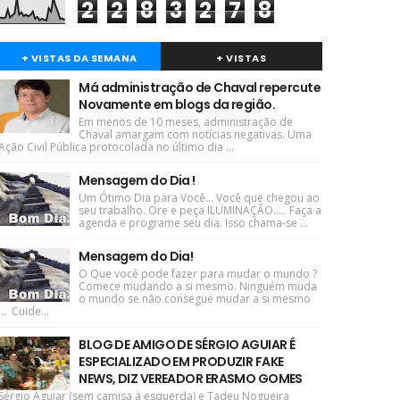
2
2
8
3
2
7
8
+ VISTAS DA SEMANA
+ VISTAS
Má administração de Chaval repercute
Novamente em blogs da região.
Em menos de 10 meses, administração de
Chaval amargam com notícias negativas. Uma
Ação Civil Pública protocolada no último dia ...
Mensagem do Dia !
Um Ótimo Dia para Você... Você que chegou ao
seu trabalho. Ore e peça ILUMINAÇÃO..... Faça a
agenda e programe seu dia. Isso chama-se ...
Mensagem do Dia!
O Que você pode fazer para mudar o mundo ?
Comece mudando a si mesmo. Ninguém muda
o mundo se não consegue mudar a si mesmo
... Cuide...
BLOG DE AMIGO DE SÉRGIO AGUIAR É
ESPECIALIZADO EM PRODUZIR FAKE
NEWS, DIZ VEREADOR ERASMO GOMES
Sérgio Aguiar (sem camisa à esquerda) e Tadeu Nogueira