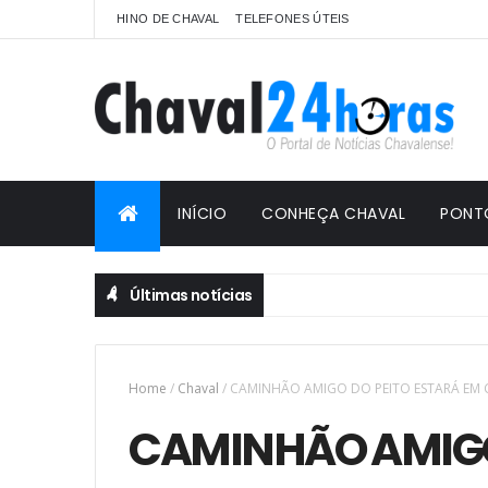
HINO DE CHAVAL
TELEFONES ÚTEIS
INÍCIO
CONHEÇA CHAVAL
PONT
Últimas notícias
AS EM FORTALEZA
Home
/
Chaval
/
CAMINHÃO AMIGO DO PEITO ESTARÁ EM CH
CAMINHÃO AMIGO