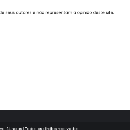
de seus autores e não representam a opinião deste site.
val 24 horas
| Todos os direitos reservados