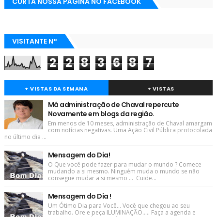
CURTA NOSSA PÁGINA NO FACEBOOK
VISITANTE N°
2
2
8
3
6
8
7
+ VISTAS DA SEMANA
+ VISTAS
Má administração de Chaval repercute
Novamente em blogs da região.
Em menos de 10 meses, administração de Chaval amargam
com notícias negativas. Uma Ação Civil Pública protocolada
no último dia ...
Mensagem do Dia!
O Que você pode fazer para mudar o mundo ? Comece
mudando a si mesmo. Ninguém muda o mundo se não
consegue mudar a si mesmo ... Cuide...
Mensagem do Dia !
Um Ótimo Dia para Você... Você que chegou ao seu
trabalho. Ore e peça ILUMINAÇÃO..... Faça a agenda e