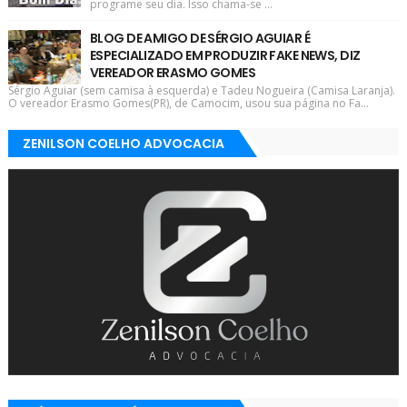
programe seu dia. Isso chama-se ...
BLOG DE AMIGO DE SÉRGIO AGUIAR É
ESPECIALIZADO EM PRODUZIR FAKE NEWS, DIZ
VEREADOR ERASMO GOMES
Sérgio Aguiar (sem camisa à esquerda) e Tadeu Nogueira (Camisa Laranja).
O vereador Erasmo Gomes(PR), de Camocim, usou sua página no Fa...
ZENILSON COELHO ADVOCACIA