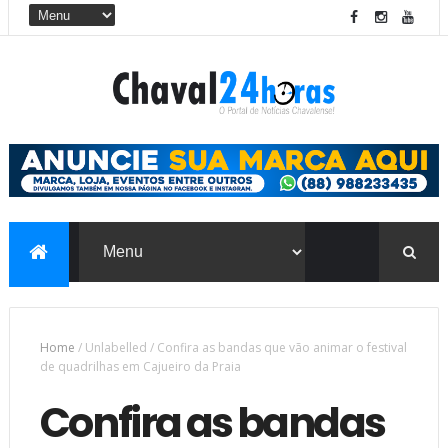
Home
/
Unlabelled
/
Confira as bandas que vão animar o festival
de quadrilhas em Cajueiro da Praia
Confira as bandas