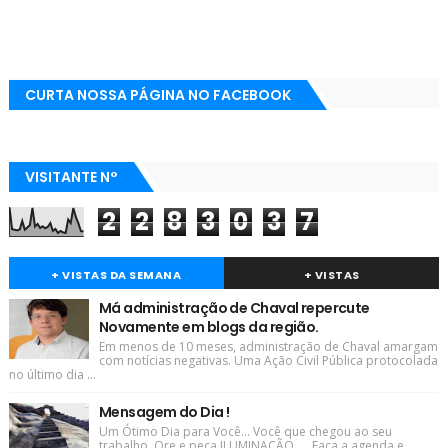
CURTA NOSSA PÁGINA NO FACEBOOK
VISITANTE N°
2
2
8
3
0
3
7
+ VISTAS DA SEMANA
+ VISTAS
Má administração de Chaval repercute
Novamente em blogs da região.
Em menos de 10 meses, administração de Chaval amargam
com notícias negativas. Uma Ação Civil Pública protocolada
no último dia ...
Mensagem do Dia !
Um Ótimo Dia para Você... Você que chegou ao seu
trabalho. Ore e peça ILUMINAÇÃO..... Faça a agenda e