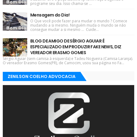
programe seu dia. Isso chama-se ...
Mensagem do Dia!
O Que você pode fazer para mudar o mundo ? Comece
mudando a si mesmo. Ninguém muda o mundo se não
consegue mudar a si mesmo ... Cuide...
BLOG DE AMIGO DE SÉRGIO AGUIAR É
ESPECIALIZADO EM PRODUZIR FAKE NEWS, DIZ
VEREADOR ERASMO GOMES
Sérgio Aguiar (sem camisa à esquerda) e Tadeu Nogueira (Camisa Laranja).
O vereador Erasmo Gomes(PR), de Camocim, usou sua página no Fa...
ZENILSON COELHO ADVOCACIA