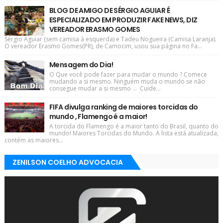
BLOG DE AMIGO DE SÉRGIO AGUIAR É
ESPECIALIZADO EM PRODUZIR FAKE NEWS, DIZ
VEREADOR ERASMO GOMES
Sérgio Aguiar (sem camisa à esquerda) e Tadeu Nogueira (Camisa Laranja).
O vereador Erasmo Gomes(PR), de Camocim, usou sua página no Fa...
Mensagem do Dia!
O Que você pode fazer para mudar o mundo ? Comece
mudando a si mesmo. Ninguém muda o mundo se não
consegue mudar a si mesmo ... Cuide...
FIFA divulga ranking de maiores torcidas do
mundo , Flamengo é a maior!
A torcida do Flamengo é a maior tanto do Brasil, quanto do
mundo! Maiores Torcidas do Mundo. A lista está atualizada,
contém as maiores...
ZENILSON COELHO ADVOCACIA