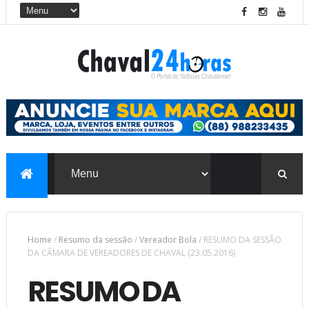
Home
/
Resumo da sessão
/
Vereador Bola
/
RESUMO DA SESSÃO
DA CÂMARA DE VEREADORES DE CHAVAL (23.05.2016)
RESUMO DA