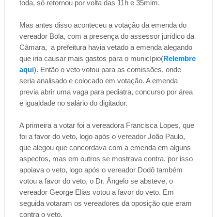
toda, só retornou por volta das 11h e 35mim.
Mas antes disso aconteceu a votaç
ão da emenda do
vereador Bola, com a presença do assessor jurídico da
Câmara, a prefeitura havia vetado a emenda alegando
que iria causar mais gastos para o município(
Relembre
aqui
). Então o veto votou para as comissões, onde
seria analisado e colocado em votação. A emenda
previa abrir uma vaga para pediatra, concurso por área
e igualdade no salário do digitador.
A primeira a votar foi a vereadora Francisca Lopes, que
foi a favor do veto, logo após o vereador João Paulo,
que alegou que concordava com a emenda em alguns
aspectos, mas em outros se mostrava contra, por isso
apoiava o veto, logo após o vereador Dodô também
votou a favor do veto, o Dr. Ângelo se absteve, o
vereador George Elias votou a favor do veto. Em
seguida votaram os vereadores da oposição que eram
contra o veto.