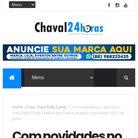
Home
/
Piauí
/
Piauí Rally Camp
/
Com novidades no percurso,
Piauí Rally Camp realizará próximas etapas no próximo dia 3 de
julho
Com novidades no