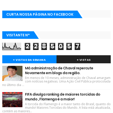
CURTA NOSSA PÁGINA NO FACEBOOK
VISITANTE N°
2
2
8
5
0
5
7
+ VISTAS DA SEMANA
+ VISTAS
Má administração de Chaval repercute
Novamente em blogs da região.
Em menos de 10 meses, administração de Chaval amargam
com notícias negativas. Uma Ação Civil Pública protocolada
no último dia ...
FIFA divulga ranking de maiores torcidas do
mundo , Flamengo é a maior!
A torcida do Flamengo é a maior tanto do Brasil, quanto do
mundo! Maiores Torcidas do Mundo. A lista está atualizada,
contém as maiores...