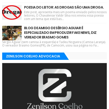
POESIA DO LEITOR: AS DROGAS SÃO UMA DROGA.
Este post, apresenta mais um poema enviado pelos nossos
leitores, O Chavalense Valdir Silva nos enviou essa poesia
com um tema que está bas...
BLOG DE AMIGO DE SÉRGIO AGUIAR É
ESPECIALIZADO EM PRODUZIR FAKE NEWS, DIZ
VEREADOR ERASMO GOMES
Sérgio Aguiar (sem camisa à esquerda) e Tadeu Nogueira (Camisa Laranja).
O vereador Erasmo Gomes(PR), de Camocim, usou sua página no Fa...
ZENILSON COELHO ADVOCACIA