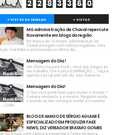
2
2
8
3
3
6
0
+ VISTAS DA SEMANA
+ VISTAS
Má administração de Chaval repercute
Novamente em blogs da região.
Em menos de 10 meses, administração de
Chaval amargam com notícias negativas. Uma
Ação Civil Pública protocolada no último dia ...
Mensagem do Dia !
Um Ótimo Dia para Você... Você que chegou ao
seu trabalho. Ore e peça ILUMINAÇÃO..... Faça a
agenda e programe seu dia. Isso chama-se ...
Mensagem do Dia!
O Que você pode fazer para mudar o mundo ?
Comece mudando a si mesmo. Ninguém muda
o mundo se não consegue mudar a si mesmo
... Cuide...
BLOG DE AMIGO DE SÉRGIO AGUIAR É
ESPECIALIZADO EM PRODUZIR FAKE
NEWS, DIZ VEREADOR ERASMO GOMES
Sérgio Aguiar (sem camisa à esquerda) e Tadeu Nogueira