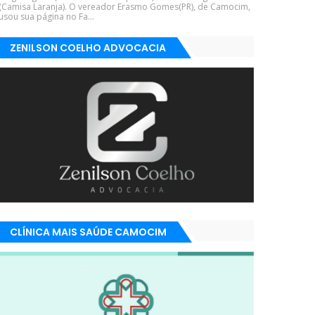
(Camisa Laranja). O vereador Erasmo Gomes(PR), de Camocim,
usou sua página no Fa...
ZENILSON COELHO ADVOCACIA
CLÍNICA MAIS SAÚDE CAMOCIM