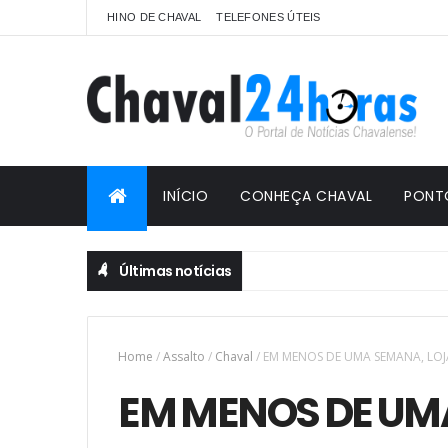
HINO DE CHAVAL
TELEFONES ÚTEIS
INÍCIO
CONHEÇA CHAVAL
PONT
Últimas notícias
Home
/
Assalto
/
Chaval
/
EM MENOS DE UMA SEMANA, LOJ
EM MENOS DE UMA