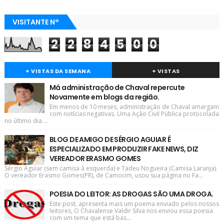
VISITANTE N°
2
2
8
4
5
0
0
+ VISTAS DA SEMANA
+ VISTAS
Má administração de Chaval repercute
Novamente em blogs da região.
Em menos de 10 meses, administração de Chaval amargam
com notícias negativas. Uma Ação Civil Pública protocolada
no último dia ...
BLOG DE AMIGO DE SÉRGIO AGUIAR É
ESPECIALIZADO EM PRODUZIR FAKE NEWS, DIZ
VEREADOR ERASMO GOMES
Sérgio Aguiar (sem camisa à esquerda) e Tadeu Nogueira (Camisa Laranja).
O vereador Erasmo Gomes(PR), de Camocim, usou sua página no Fa...
POESIA DO LEITOR: AS DROGAS SÃO UMA DROGA.
Este post, apresenta mais um poema enviado pelos nossos
leitores, O Chavalense Valdir Silva nos enviou essa poesia
com um tema que está bas...