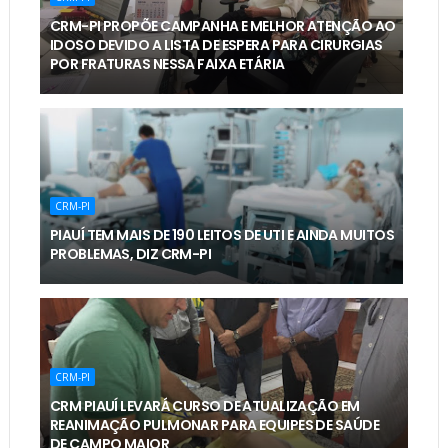
CRM-PI PROPÕE CAMPANHA E MELHOR ATENÇÃO AO
IDOSO DEVIDO A LISTA DE ESPERA PARA CIRURGIAS
POR FRATURAS NESSA FAIXA ETÁRIA
CRM-PI
PIAUÍ TEM MAIS DE 190 LEITOS DE UTI E AINDA MUITOS
PROBLEMAS, DIZ CRM-PI
CRM-PI
CRM PIAUÍ LEVARÁ CURSO DE ATUALIZAÇÃO EM
REANIMAÇÃO PULMONAR PARA EQUIPES DE SAÚDE
DE CAMPO MAIOR