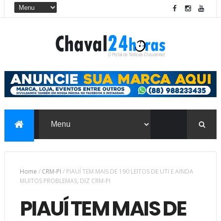
Home
/
CRM-PI
/
PIAUÍ TEM MAIS DE 190 LEITOS DE UTI E AINDA
MUITOS PROBLEMAS, DIZ CRM-PI
PIAUÍ TEM MAIS DE