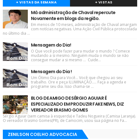
+ VISTAS DA SEMANA
+ VISTAS
Má administração de Chaval repercute
Novamente em blogs da região.
Em menos de 10 meses, administração de Chaval amargam
com notícias negativas. Uma Ação Civil Pública protocolada
no último dia ...
Mensagem do Dia!
O Que você pode fazer para mudar o mundo ? Comece
mudando a si mesmo. Ninguém muda o mundo se não
consegue mudar a si mesmo ... Cuide...
Mensagem do Dia !
Um Ótimo Dia para Você... Você que chegou ao seu
trabalho. Ore e peça ILUMINAÇÃO..... Faça a agenda e
programe seu dia. Isso chama-se ...
BLOG DE AMIGO DE SÉRGIO AGUIAR É
ESPECIALIZADO EM PRODUZIR FAKE NEWS, DIZ
VEREADOR ERASMO GOMES
Sérgio Aguiar (sem camisa à esquerda) e Tadeu Nogueira (Camisa Laranja).
O vereador Erasmo Gomes(PR), de Camocim, usou sua página no Fa...
ZENILSON COELHO ADVOCACIA