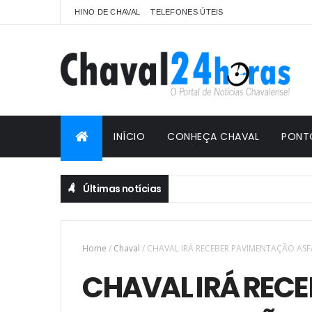
HINO DE CHAVAL
TELEFONES ÚTEIS
INÍCIO
CONHEÇA CHAVAL
PONT
Últimas notícias
Home
/
Chaval
/
CHAVAL IRÁ RECEBER PAVIMENTAÇÃO ASF
CHAVAL IRÁ RECE