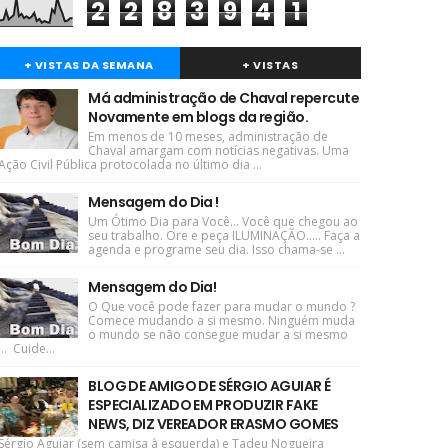
2
2
8
3
9
4
1
+ VISTAS DA SEMANA
+ VISTAS
Má administração de Chaval repercute
Novamente em blogs da região.
Em menos de 10 meses, administração de
Chaval amargam com notícias negativas. Uma
Ação Civil Pública protocolada no último dia ...
Mensagem do Dia !
Um Ótimo Dia para Você... Você que chegou ao
seu trabalho. Ore e peça ILUMINAÇÃO..... Faça a
agenda e programe seu dia. Isso chama-se ...
Mensagem do Dia!
O Que você pode fazer para mudar o mundo ?
Comece mudando a si mesmo. Ninguém muda
o mundo se não consegue mudar a si mesmo
... Cuide...
BLOG DE AMIGO DE SÉRGIO AGUIAR É
ESPECIALIZADO EM PRODUZIR FAKE
NEWS, DIZ VEREADOR ERASMO GOMES
Sérgio Aguiar (sem camisa à esquerda) e Tadeu Nogueira