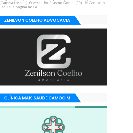
(Camisa Laranja). O vereador Erasmo Gomes(PR), de Camocim,
usou sua página no Fa...
ZENILSON COELHO ADVOCACIA
CLÍNICA MAIS SAÚDE CAMOCIM