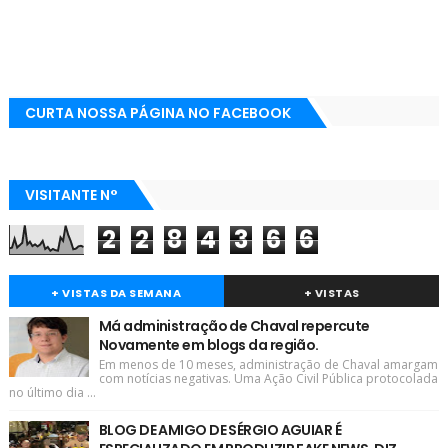
CURTA NOSSA PÁGINA NO FACEBOOK
VISITANTE N°
2
2
8
4
3
6
6
+ VISTAS DA SEMANA
+ VISTAS
Má administração de Chaval repercute
Novamente em blogs da região.
Em menos de 10 meses, administração de Chaval amargam
com notícias negativas. Uma Ação Civil Pública protocolada
no último dia ...
BLOG DE AMIGO DE SÉRGIO AGUIAR É