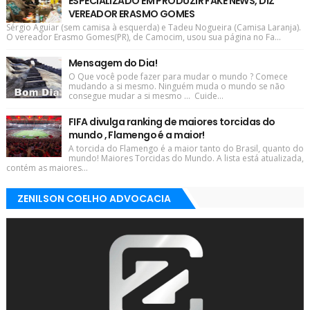
ESPECIALIZADO EM PRODUZIR FAKE NEWS, DIZ
VEREADOR ERASMO GOMES
Sérgio Aguiar (sem camisa à esquerda) e Tadeu Nogueira (Camisa Laranja).
O vereador Erasmo Gomes(PR), de Camocim, usou sua página no Fa...
Mensagem do Dia!
O Que você pode fazer para mudar o mundo ? Comece
mudando a si mesmo. Ninguém muda o mundo se não
consegue mudar a si mesmo ... Cuide...
FIFA divulga ranking de maiores torcidas do
mundo , Flamengo é a maior!
A torcida do Flamengo é a maior tanto do Brasil, quanto do
mundo! Maiores Torcidas do Mundo. A lista está atualizada,
contém as maiores...
ZENILSON COELHO ADVOCACIA