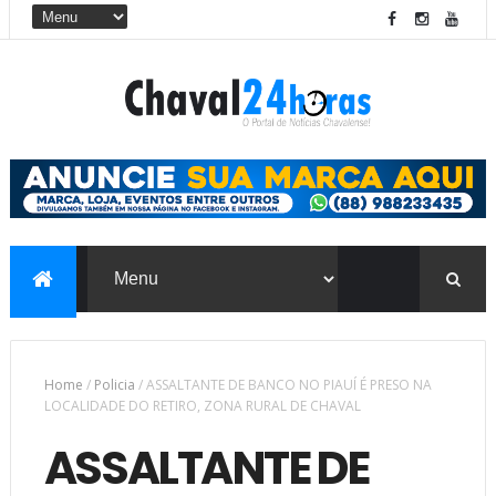
Home
/
Policia
/
ASSALTANTE DE BANCO NO PIAUÍ É PRESO NA
LOCALIDADE DO RETIRO, ZONA RURAL DE CHAVAL
ASSALTANTE DE