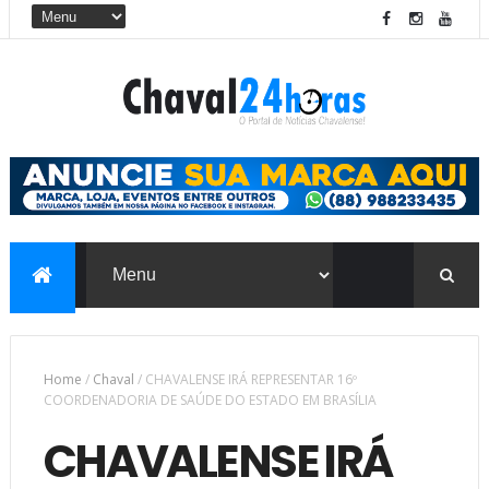
Home
/
Chaval
/
CHAVALENSE IRÁ REPRESENTAR 16º
COORDENADORIA DE SAÚDE DO ESTADO EM BRASÍLIA
CHAVALENSE IRÁ