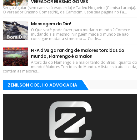
VEREADOR ERASMO GOMES
Sérgio Aguiar (sem camisa à esquerda) e Tadeu Nogueira (Camisa Laranja).
O vereador Erasmo Gomes(PR), de Camocim, usou sua página no Fa...
Mensagem do Dia!
O Que você pode fazer para mudar o mundo ? Comece
mudando a si mesmo. Ninguém muda o mundo se não
consegue mudar a si mesmo ... Cuide...
FIFA divulga ranking de maiores torcidas do
mundo , Flamengo é a maior!
A torcida do Flamengo é a maior tanto do Brasil, quanto do
mundo! Maiores Torcidas do Mundo. A lista está atualizada,
contém as maiores...
ZENILSON COELHO ADVOCACIA