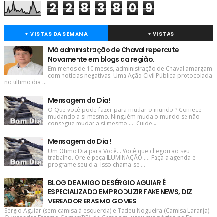
2
2
8
3
8
0
9
+ VISTAS DA SEMANA
+ VISTAS
Má administração de Chaval repercute
Novamente em blogs da região.
Em menos de 10 meses, administração de Chaval amargam
com notícias negativas. Uma Ação Civil Pública protocolada
no último dia ...
Mensagem do Dia!
O Que você pode fazer para mudar o mundo ? Comece
mudando a si mesmo. Ninguém muda o mundo se não
consegue mudar a si mesmo ... Cuide...
Mensagem do Dia !
Um Ótimo Dia para Você... Você que chegou ao seu
trabalho. Ore e peça ILUMINAÇÃO..... Faça a agenda e
programe seu dia. Isso chama-se ...
BLOG DE AMIGO DE SÉRGIO AGUIAR É
ESPECIALIZADO EM PRODUZIR FAKE NEWS, DIZ
VEREADOR ERASMO GOMES
Sérgio Aguiar (sem camisa à esquerda) e Tadeu Nogueira (Camisa Laranja).