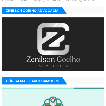
O vereador Erasmo Gomes(PR), de Camocim, usou sua página no Fa...
ZENILSON COELHO ADVOCACIA
CLÍNICA MAIS SAÚDE CAMOCIM