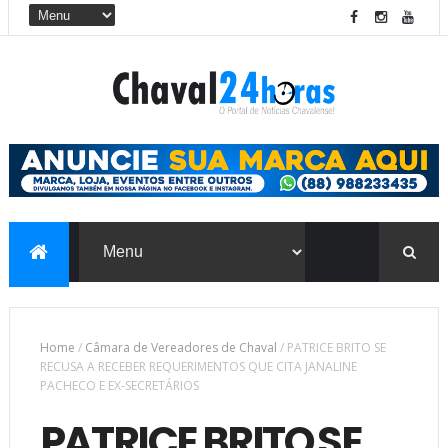
Home
/
Câmara de Vereadores de Chaval
/
PATRICE BRITO SE
RECUSA A RECEBER REQUERIMENTOS QUE CITA JANALINE
PACHECO E EX-SECRETÁRIOS
PATRICE BRITO SE