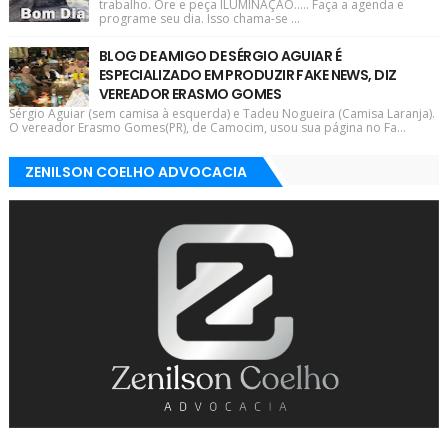
trabalho. Ore e peça ILUMINAÇÃO..... Faça a agenda e
programe seu dia. Isso chama-se ...
BLOG DE AMIGO DE SÉRGIO AGUIAR É
ESPECIALIZADO EM PRODUZIR FAKE NEWS, DIZ
VEREADOR ERASMO GOMES
Sérgio Aguiar (sem camisa à esquerda) e Tadeu Nogueira (Camisa Laranja).
O vereador Erasmo Gomes(PR), de Camocim, usou sua página no Fa...
ZENILSON COELHO ADVOCACIA