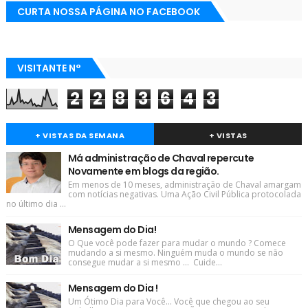
CURTA NOSSA PÁGINA NO FACEBOOK
VISITANTE N°
2
2
8
3
6
4
3
+ VISTAS DA SEMANA
+ VISTAS
Má administração de Chaval repercute
Novamente em blogs da região.
Em menos de 10 meses, administração de Chaval amargam
com notícias negativas. Uma Ação Civil Pública protocolada
no último dia ...
Mensagem do Dia!
O Que você pode fazer para mudar o mundo ? Comece
mudando a si mesmo. Ninguém muda o mundo se não
consegue mudar a si mesmo ... Cuide...
Mensagem do Dia !
Um Ótimo Dia para Você... Você que chegou ao seu