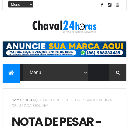
Home
/
DESTAQUE
/
NOTA DE PESAR - LUIZ RICARDO DA SILVA
"SR. LUIZ DA ESQUINA"
NOTA DE PESAR -