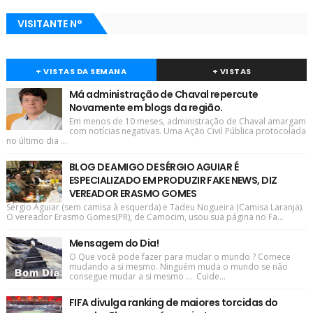
VISITANTE N°
+ VISTAS DA SEMANA
+ VISTAS
Má administração de Chaval repercute
Novamente em blogs da região.
Em menos de 10 meses, administração de Chaval amargam
com notícias negativas. Uma Ação Civil Pública protocolada
no último dia ...
BLOG DE AMIGO DE SÉRGIO AGUIAR É
ESPECIALIZADO EM PRODUZIR FAKE NEWS, DIZ
VEREADOR ERASMO GOMES
Sérgio Aguiar (sem camisa à esquerda) e Tadeu Nogueira (Camisa Laranja).
O vereador Erasmo Gomes(PR), de Camocim, usou sua página no Fa...
Mensagem do Dia!
O Que você pode fazer para mudar o mundo ? Comece
mudando a si mesmo. Ninguém muda o mundo se não
consegue mudar a si mesmo ... Cuide...
FIFA divulga ranking de maiores torcidas do