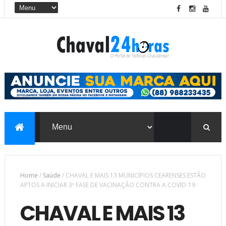
Home
/
Saúde
/
CHAVAL E MAIS 13 MUNICÍPIOS CEARENSES ESTÃO
APTOS A INICIAR 3º FASE DE VACINAÇÃO CONTRA A COVID-19
CHAVAL E MAIS 13