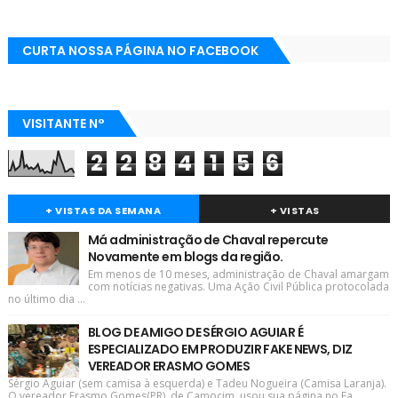
CURTA NOSSA PÁGINA NO FACEBOOK
VISITANTE N°
2
2
8
4
1
5
6
+ VISTAS DA SEMANA
+ VISTAS
Má administração de Chaval repercute
Novamente em blogs da região.
Em menos de 10 meses, administração de Chaval amargam
com notícias negativas. Uma Ação Civil Pública protocolada
no último dia ...
BLOG DE AMIGO DE SÉRGIO AGUIAR É
ESPECIALIZADO EM PRODUZIR FAKE NEWS, DIZ
VEREADOR ERASMO GOMES
Sérgio Aguiar (sem camisa à esquerda) e Tadeu Nogueira (Camisa Laranja).
O vereador Erasmo Gomes(PR), de Camocim, usou sua página no Fa...