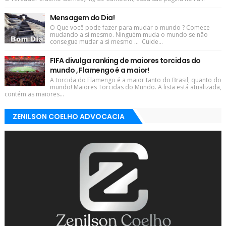
Mensagem do Dia!
O Que você pode fazer para mudar o mundo ? Comece
mudando a si mesmo. Ninguém muda o mundo se não
consegue mudar a si mesmo ... Cuide...
FIFA divulga ranking de maiores torcidas do
mundo , Flamengo é a maior!
A torcida do Flamengo é a maior tanto do Brasil, quanto do
mundo! Maiores Torcidas do Mundo. A lista está atualizada,
contém as maiores...
ZENILSON COELHO ADVOCACIA