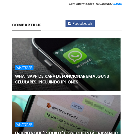
Com informações TECMUNDO
(LINK)
Facebook
COMPARTILHE
WHATSAPP
WHATSAPP DEIXARÁ DE FUNCIONAR EM ALGUNS
CELULARES, INCLUINDO IPHONES
WHATSAPP
ENTENDA QUE "ESQUILO" É ESSE QUE ESTÁ TRAVANDO