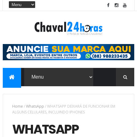
Home
/
WhatsApp
/
WHATSAPP DEIXARÁ DE FUNCIONAR EM
ALGUNS CELULARES, INCLUINDO IPHONES
WHATSAPP