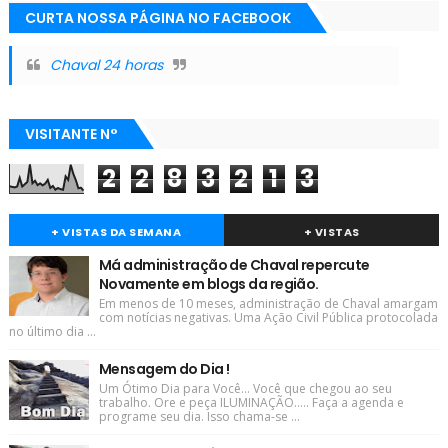
CURTA NOSSA PÁGINA NO FACEBOOK
Chaval 24 horas
VISITANTE N°
2
2
8
3
2
1
3
+ VISTAS DA SEMANA
+ VISTAS
Má administração de Chaval repercute
Novamente em blogs da região.
Em menos de 10 meses, administração de Chaval amargam
com notícias negativas. Uma Ação Civil Pública protocolada
no último dia ...
Mensagem do Dia !
Um Ótimo Dia para Você... Você que chegou ao seu
trabalho. Ore e peça ILUMINAÇÃO..... Faça a agenda e
programe seu dia. Isso chama-se ...