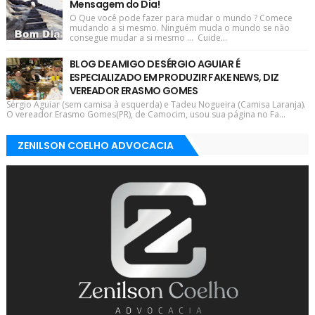
Mensagem do Dia!
O Que você pode fazer para mudar o mundo ? Comece
mudando a si mesmo. Ninguém muda o mundo se não
consegue mudar a si mesmo ... Cuide...
BLOG DE AMIGO DE SÉRGIO AGUIAR É
ESPECIALIZADO EM PRODUZIR FAKE NEWS, DIZ
VEREADOR ERASMO GOMES
Sérgio Aguiar (sem camisa à esquerda) e Tadeu Nogueira (Camisa Laranja).
O vereador Erasmo Gomes(PR), de Camocim, usou sua página no Fa...
ZENILSON COELHO ADVOCACIA