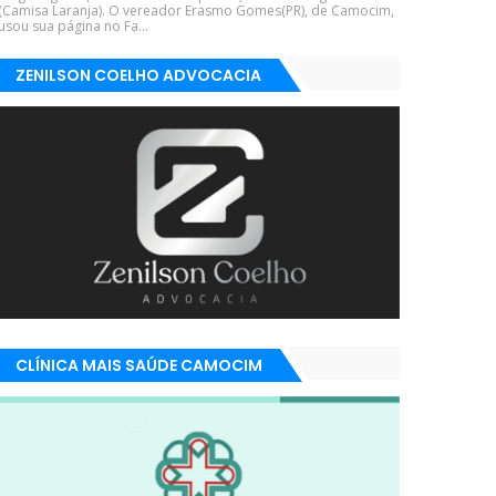
(Camisa Laranja). O vereador Erasmo Gomes(PR), de Camocim,
usou sua página no Fa...
ZENILSON COELHO ADVOCACIA
CLÍNICA MAIS SAÚDE CAMOCIM