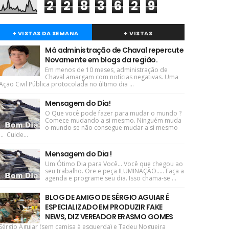
2
2
8
3
6
2
9
+ VISTAS DA SEMANA
+ VISTAS
Má administração de Chaval repercute
Novamente em blogs da região.
Em menos de 10 meses, administração de
Chaval amargam com notícias negativas. Uma
Ação Civil Pública protocolada no último dia ...
Mensagem do Dia!
O Que você pode fazer para mudar o mundo ?
Comece mudando a si mesmo. Ninguém muda
o mundo se não consegue mudar a si mesmo
... Cuide...
Mensagem do Dia !
Um Ótimo Dia para Você... Você que chegou ao
seu trabalho. Ore e peça ILUMINAÇÃO..... Faça a
agenda e programe seu dia. Isso chama-se ...
BLOG DE AMIGO DE SÉRGIO AGUIAR É
ESPECIALIZADO EM PRODUZIR FAKE
NEWS, DIZ VEREADOR ERASMO GOMES
Sérgio Aguiar (sem camisa à esquerda) e Tadeu Nogueira