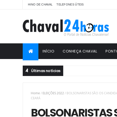
HINO DE CHAVAL
TELEFONES ÚTEIS
INÍCIO
CONHEÇA CHAVAL
PONT
Últimas notícias
Home
/
ELEIÇÕES 2022
/
BOLSONARISTAS SÃO OS CANDID
CEARÁ
BOLSONARISTAS 