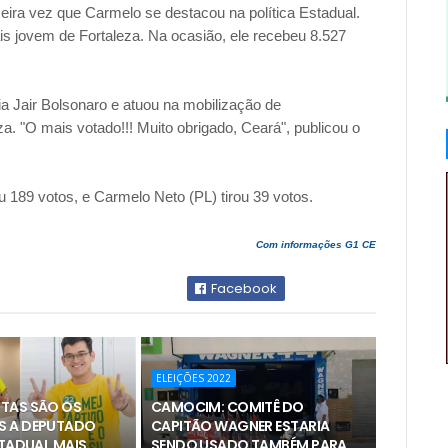
ira vez que Carmelo se destacou na política Estadual.
ais jovem de Fortaleza. Na ocasião, ele recebeu 8.527
ia Jair Bolsonaro e atuou na mobilização de
. "O mais votado!!! Muito obrigado, Ceará", publicou o
 189 votos, e Carmelo Neto (PL) tirou 39 votos.
Com informações G1 CE
Facebook
ELEIÇÕES 2022
TAS SÃO OS
CAMOCIM: COMITÊ DO
S A DEPUTADO
CAPITÃO WAGNER ESTARIA
STADUAL MAIS
SENDO USADO TAMBÉM PARA