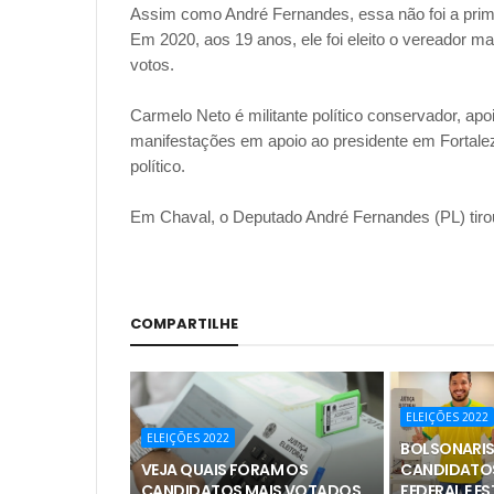
Assim como André Fernandes, essa não foi a prime
Em 2020, aos 19 anos, ele foi eleito o vereador m
votos.
Carmelo Neto é militante político conservador, apo
manifestações em apoio ao presidente em Fortaleza
político.
Em Chaval, o Deputado André Fernandes (PL) tirou
COMPARTILHE
ELEIÇÕES 2022
ELEIÇÕES 2022
BOLSONARIS
VEJA QUAIS FORAM OS
CANDIDATO
CANDIDATOS MAIS VOTADOS
FEDERAL E E