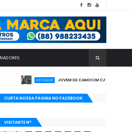
INADORES
JOVEM DE CAMOCIM CATIVA PÚBLICO POR 
DESTAQUE
CURTA NOSSA PÁGINA NO FACEBOOK
VISITANTE N°