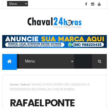
Home
/
Sobral
/
RAFAEL PONTE DEVERÁ SER CANDIDATO A
PRESIDENTE DA SECCIONAL DA OAB DE SOBRAL
RAFAEL PONTE