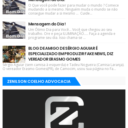
O Que você pode fazer para mudar o mundo ? Comece
mudando a si mesmo. Ninguém muda o mundo se não
consegue mudar a si mesmo ... Cuide...
Mensagem do Dia !
Um Ótimo Dia para Você... Você que chegou ao seu
trabalho. Ore e peça ILUMINAÇÃO..... Faça a agenda e
programe seu dia. Isso chama-se ...
BLOG DE AMIGO DE SÉRGIO AGUIAR É
ESPECIALIZADO EM PRODUZIR FAKE NEWS, DIZ
VEREADOR ERASMO GOMES
Sérgio Aguiar (sem camisa à esquerda) e Tadeu Nogueira (Camisa Laranja).
O vereador Erasmo Gomes(PR), de Camocim, usou sua página no Fa...
ZENILSON COELHO ADVOCACIA