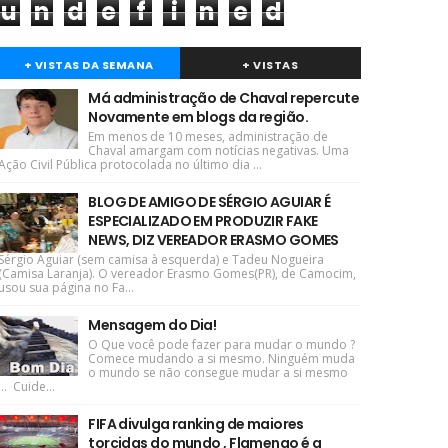
u
n
d
e
f
i
n
e
d
+ VISTAS DA SEMANA
+ VISTAS
Má administração de Chaval repercute
Novamente em blogs da região.
Em menos de 10 meses, administração de
Chaval amargam com notícias negativas. Uma
Ação Civil Pública protocolada no último dia ...
BLOG DE AMIGO DE SÉRGIO AGUIAR É
ESPECIALIZADO EM PRODUZIR FAKE
NEWS, DIZ VEREADOR ERASMO GOMES
Sérgio Aguiar (sem camisa à esquerda) e Tadeu Nogueira
(Camisa Laranja). O vereador Erasmo Gomes(PR), de Camocim,
usou sua página no Fa...
Mensagem do Dia!
O Que você pode fazer para mudar o mundo ?
Comece mudando a si mesmo. Ninguém muda
o mundo se não consegue mudar a si mesmo
... Cuide...
FIFA divulga ranking de maiores
torcidas do mundo , Flamengo é a