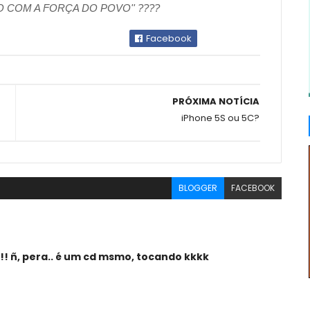
OVO COM A FORÇA DO POVO'' ????
Facebook
PRÓXIMA NOTÍCIA
iPhone 5S ou 5C?
BLOGGER
FACEBOOK
!! ñ, pera.. é um cd msmo, tocando kkkk