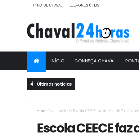
HINO DE CHAVAL
TELEFONES ÚTEIS
INÍCIO
CONHEÇA CHAVAL
PONT
Últimas notícias
Home
/
Unlabelled
/
Escola CEECE faz desfile de 7 de set
Escola CEECE faz d