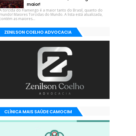
maior!
A torcida do Flamengo é a maior tanto do Brasil, quanto do
mundo! Maiores Torcidas do Mundo. A lista está atualizada,
contém as maiores...
ZENILSON COELHO ADVOCACIA
CLÍNICA MAIS SAÚDE CAMOCIM