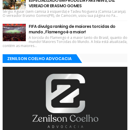
ESPECIALIZADO EM PRODUZIR FAKE NEWS, DIZ
VEREADOR ERASMO GOMES
Sérgio Aguiar (sem camisa à esquerda) e Tadeu Nogueira (Camisa Laranja).
O vereador Erasmo Gomes(PR), de Camocim, usou sua página no Fa...
FIFA divulga ranking de maiores torcidas do
mundo , Flamengo é a maior!
A torcida do Flamengo é a maior tanto do Brasil, quanto do
mundo! Maiores Torcidas do Mundo. A lista está atualizada,
contém as maiores...
ZENILSON COELHO ADVOCACIA