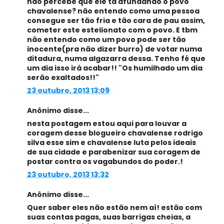
não percebe que ele tá afundando o povo
chavalense? não entendo como uma pessoa
consegue ser tão fria e tão cara de pau assim,
cometer este estelionato com o povo. E tbm
não entendo como um povo pode ser tão
inocente(pra não dizer burro) de votar numa
ditadura, numa algazarra dessa. Tenho fé que
um dia isso irá acabar!! "Os humilhado um dia
serão exaltados!!"
23 outubro, 2013 13:09
Anônimo disse...
nesta postagem estou aqui para louvar a
coragem desse blogueiro chavalense rodrigo
silva esse sim e chavalense luta pelos ideais
de sua cidade e parabenizar sua coragem de
postar contra os vagabundos do poder.!
23 outubro, 2013 13:32
Anônimo disse...
Quer saber eles não estão nem aí! estão com
suas contas pagas, suas barrigas cheias, a