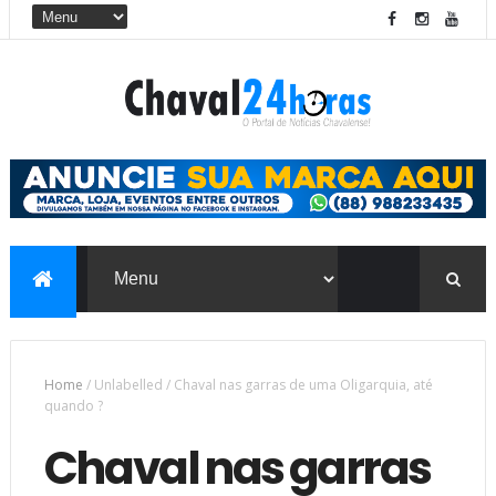
Home
/
Unlabelled
/
Chaval nas garras de uma Oligarquia, até
quando ?
Chaval nas garras