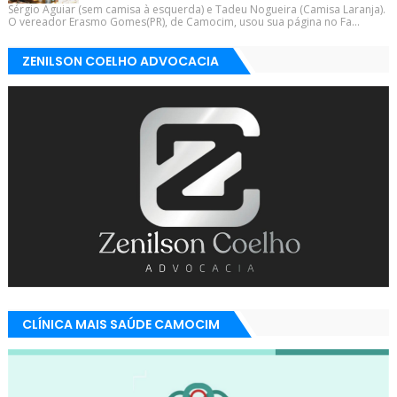
Sérgio Aguiar (sem camisa à esquerda) e Tadeu Nogueira (Camisa Laranja).
O vereador Erasmo Gomes(PR), de Camocim, usou sua página no Fa...
ZENILSON COELHO ADVOCACIA
CLÍNICA MAIS SAÚDE CAMOCIM