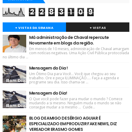
2
2
8
3
1
0
9
+ VISTAS DA SEMANA
+ VISTAS
Má administração de Chaval repercute
Novamente em blogs da região.
Em menos de 10 meses, administração de Chaval amargam
com notícias negativas. Uma Ação Civil Pública protocolada
no último dia ...
Mensagem do Dia !
Um Ótimo Dia para Você... Você que chegou ao seu
trabalho. Ore e peça ILUMINAÇÃO..... Faça a agenda e
programe seu dia. Isso chama-se ...
Mensagem do Dia!
O Que você pode fazer para mudar o mundo ? Comece
mudando a si mesmo. Ninguém muda o mundo se não
consegue mudar a si mesmo ... Cuide...
BLOG DE AMIGO DE SÉRGIO AGUIAR É
ESPECIALIZADO EM PRODUZIR FAKE NEWS, DIZ
VEREADOR ERASMO GOMES