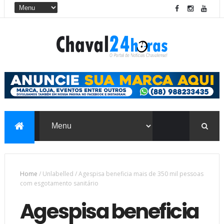
Home
/
Unlabelled
/
Agespisa beneficia mais de 350 mil pessoas
com esgotamento sanitário
Agespisa beneficia