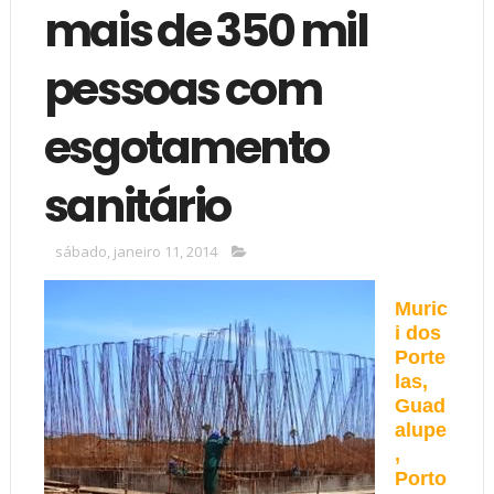
mais de 350 mil
pessoas com
esgotamento
sanitário
sábado, janeiro 11, 2014
Muric
i dos
Porte
las,
Guad
alupe
,
Porto