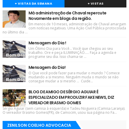
+ VISTAS DA SEMANA
+ VISTAS
Má administração de Chaval repercute
Novamente em blogs da região.
Em menos de 10 meses, administração de Chaval amargam
com notícias negativas. Uma Ação Civil Pública protocolada
no último dia ...
Mensagem do Dia !
Um Ótimo Dia para Você... Você que chegou ao seu
trabalho. Ore e peça ILUMINAÇÃO..... Faça a agenda e
programe seu dia. Isso chama-se ...
Mensagem do Dia!
O Que você pode fazer para mudar o mundo ? Comece
mudando a si mesmo. Ninguém muda o mundo se não
consegue mudar a si mesmo ... Cuide...
BLOG DE AMIGO DE SÉRGIO AGUIAR É
ESPECIALIZADO EM PRODUZIR FAKE NEWS, DIZ
VEREADOR ERASMO GOMES
Sérgio Aguiar (sem camisa à esquerda) e Tadeu Nogueira (Camisa Laranja).
O vereador Erasmo Gomes(PR), de Camocim, usou sua página no Fa...
ZENILSON COELHO ADVOCACIA