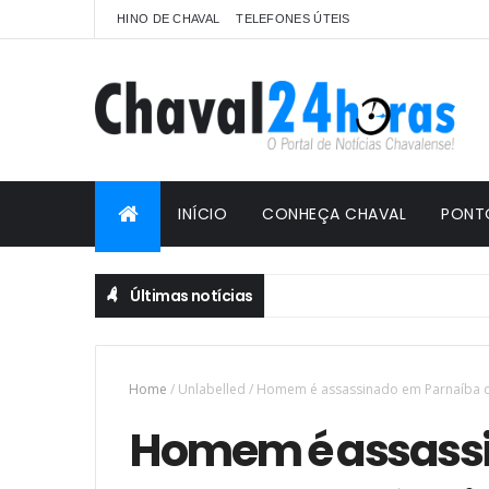
HINO DE CHAVAL
TELEFONES ÚTEIS
INÍCIO
CONHEÇA CHAVAL
PONT
Últimas notícias
Home
/
Unlabelled
/
Homem é assassinado em Parnaíba d
Homem é assass