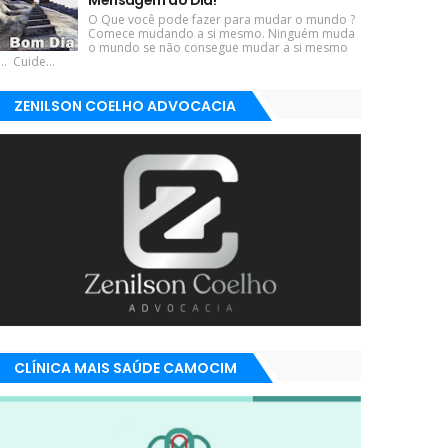
Mensagem do Dia!
O Que você pode fazer para mudar o mundo ?
Comece mudando a si mesmo. Ninguém muda
o mundo se não consegue mudar a si mesmo
... Cuide...
ZENILSON COELHO ADVOCACIA
CLÍNICA MAIS SAÚDE CAMOCIM