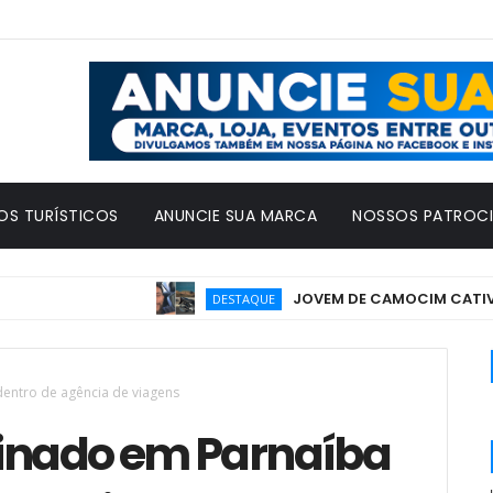
OS TURÍSTICOS
ANUNCIE SUA MARCA
NOSSOS PATROC
JOVEM DE CAMOCIM CATIVA PÚ
DESTAQUE
entro de agência de viagens
inado em Parnaíba