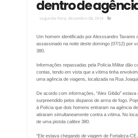
dentro de agênci
segunda-feira, dezembro 08, 2014
Um homem identificado por Alexssandro Tavares da
assassinado na noite deste domingo (07/12) por vo
380.
Informações repassadas pela Polícia Militar dão c
contas, tendo em vista que a vítima tinha envolvim
uma agência de viagens, localiz
ada na Rua Joaquim
De acordo com informações, “Alex Gibão” estava
surpreendido pelos disparos de arma de fogo. Pop
à Polícia que dois homens entraram na agência 
atiraram simultaneamente contra a vítima. No loca
de uma pistola calibre 380.
“Ele estava chegando de viagem de Fortaleza-CE.