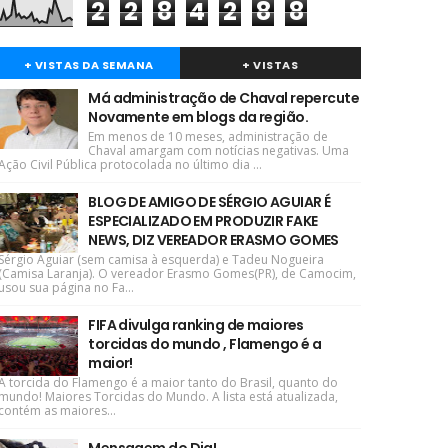
2
2
8
4
2
8
8
+ VISTAS DA SEMANA
+ VISTAS
Má administração de Chaval repercute
Novamente em blogs da região.
Em menos de 10 meses, administração de
Chaval amargam com notícias negativas. Uma
Ação Civil Pública protocolada no último dia ...
BLOG DE AMIGO DE SÉRGIO AGUIAR É
ESPECIALIZADO EM PRODUZIR FAKE
NEWS, DIZ VEREADOR ERASMO GOMES
Sérgio Aguiar (sem camisa à esquerda) e Tadeu Nogueira
(Camisa Laranja). O vereador Erasmo Gomes(PR), de Camocim,
usou sua página no Fa...
FIFA divulga ranking de maiores
torcidas do mundo , Flamengo é a
maior!
A torcida do Flamengo é a maior tanto do Brasil, quanto do
mundo! Maiores Torcidas do Mundo. A lista está atualizada,
contém as maiores...