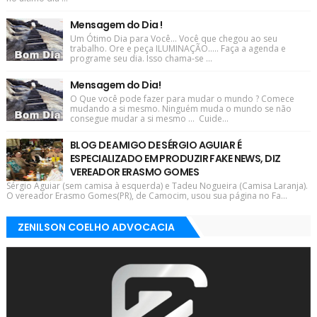
Mensagem do Dia !
Um Ótimo Dia para Você... Você que chegou ao seu
trabalho. Ore e peça ILUMINAÇÃO..... Faça a agenda e
programe seu dia. Isso chama-se ...
Mensagem do Dia!
O Que você pode fazer para mudar o mundo ? Comece
mudando a si mesmo. Ninguém muda o mundo se não
consegue mudar a si mesmo ... Cuide...
BLOG DE AMIGO DE SÉRGIO AGUIAR É
ESPECIALIZADO EM PRODUZIR FAKE NEWS, DIZ
VEREADOR ERASMO GOMES
Sérgio Aguiar (sem camisa à esquerda) e Tadeu Nogueira (Camisa Laranja).
O vereador Erasmo Gomes(PR), de Camocim, usou sua página no Fa...
ZENILSON COELHO ADVOCACIA