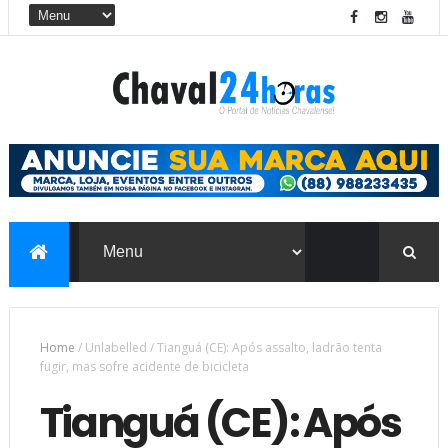
Home
/
Unlabelled
/
Tianguá (CE): Após assalto, ladrão tenta
fugir, mas sofre acidente de bicicleta
Tianguá (CE): Após