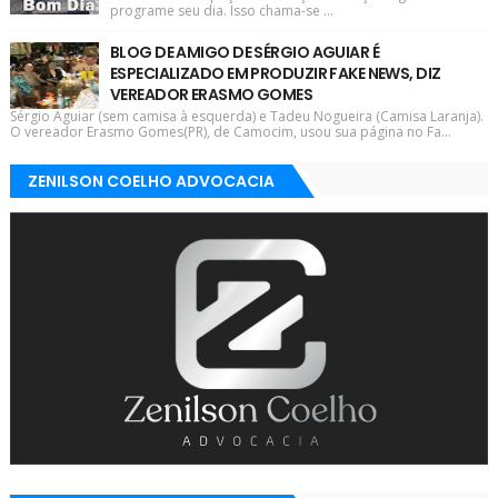
programe seu dia. Isso chama-se ...
BLOG DE AMIGO DE SÉRGIO AGUIAR É
ESPECIALIZADO EM PRODUZIR FAKE NEWS, DIZ
VEREADOR ERASMO GOMES
Sérgio Aguiar (sem camisa à esquerda) e Tadeu Nogueira (Camisa Laranja).
O vereador Erasmo Gomes(PR), de Camocim, usou sua página no Fa...
ZENILSON COELHO ADVOCACIA