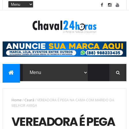
Home
/
Ceará
/
VEREADORA É PEGA NA CAMA COM MARIDO DA
MELHOR AMIGA
VEREADORA É PEGA