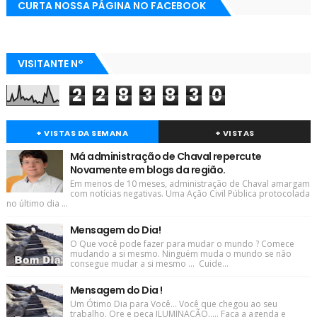
CURTA NOSSA PÁGINA NO FACEBOOK
VISITANTE N°
2
2
8
3
8
3
0
+ VISTAS DA SEMANA
+ VISTAS
Má administração de Chaval repercute
Novamente em blogs da região.
Em menos de 10 meses, administração de Chaval amargam
com notícias negativas. Uma Ação Civil Pública protocolada
no último dia ...
Mensagem do Dia!
O Que você pode fazer para mudar o mundo ? Comece
mudando a si mesmo. Ninguém muda o mundo se não
consegue mudar a si mesmo ... Cuide...
Mensagem do Dia !
Um Ótimo Dia para Você... Você que chegou ao seu
trabalho. Ore e peça ILUMINAÇÃO..... Faça a agenda e