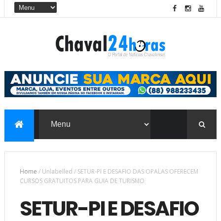
Home
/
Unlabelled
/
SETUR-PI E DESAFIO DAS OPALAS OFERECEM
CURSOS GRATUITOS PARA GUIA DE TURISMO
SETUR-PI E DESAFIO