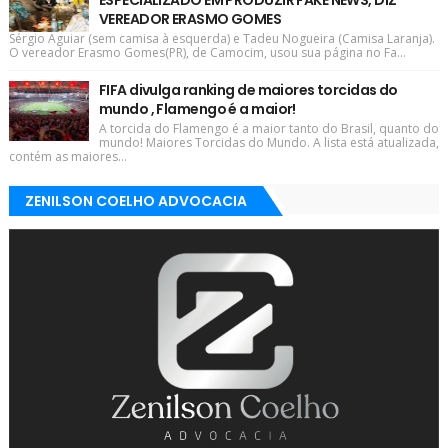
VEREADOR ERASMO GOMES
Sérgio Aguiar (sem camisa à esquerda) e Tadeu Nogueira (Camisa Laranja).
O vereador Erasmo Gomes(PR), de Camocim, usou sua página no Fa...
FIFA divulga ranking de maiores torcidas do
mundo , Flamengo é a maior!
A torcida do Flamengo é a maior tanto do Brasil, quanto do
mundo! Maiores Torcidas do Mundo. A lista está atualizada,
contém as maiores...
ZENILSON COELHO ADVOCACIA