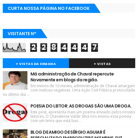
CURTA NOSSA PÁGINA NO FACEBOOK
VISITANTE N°
2
2
8
4
4
4
7
+ VISTAS DA SEMANA
+ VISTAS
Má administração de Chaval repercute
Novamente em blogs da região.
Em menos de 10 meses, administração de Chaval amargam
com notícias negativas. Uma Ação Civil Pública protocolada
no último dia ...
POESIA DO LEITOR: AS DROGAS SÃO UMA DROGA.
Este post, apresenta mais um poema enviado pelos nossos
leitores, O Chavalense Valdir Silva nos enviou essa poesia
com um tema que está bas...
BLOG DE AMIGO DE SÉRGIO AGUIAR É
ESPECIALIZADO EM PRODUZIR FAKE NEWS, DIZ