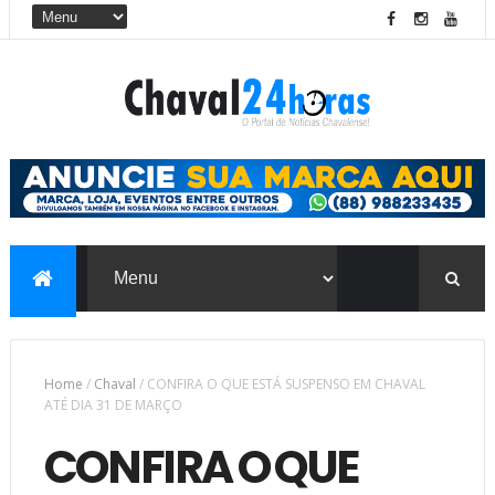
Home
/
Chaval
/
CONFIRA O QUE ESTÁ SUSPENSO EM CHAVAL
ATÉ DIA 31 DE MARÇO
CONFIRA O QUE