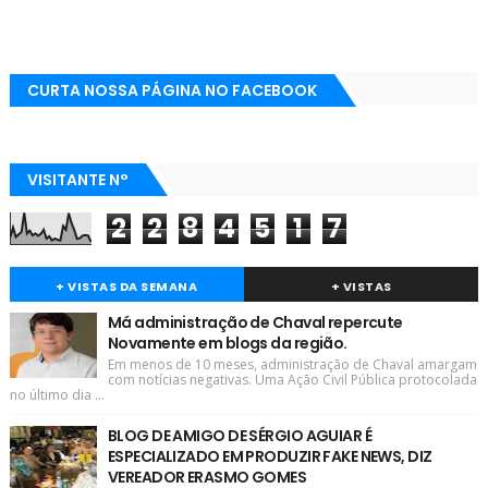
CURTA NOSSA PÁGINA NO FACEBOOK
VISITANTE N°
2
2
8
4
5
1
7
+ VISTAS DA SEMANA
+ VISTAS
Má administração de Chaval repercute
Novamente em blogs da região.
Em menos de 10 meses, administração de Chaval amargam
com notícias negativas. Uma Ação Civil Pública protocolada
no último dia ...
BLOG DE AMIGO DE SÉRGIO AGUIAR É
ESPECIALIZADO EM PRODUZIR FAKE NEWS, DIZ
VEREADOR ERASMO GOMES