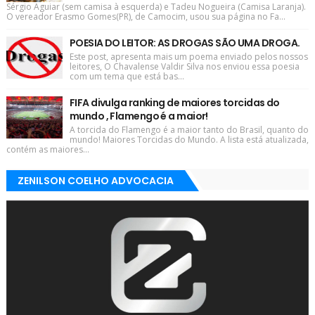
Sérgio Aguiar (sem camisa à esquerda) e Tadeu Nogueira (Camisa Laranja).
O vereador Erasmo Gomes(PR), de Camocim, usou sua página no Fa...
POESIA DO LEITOR: AS DROGAS SÃO UMA DROGA.
Este post, apresenta mais um poema enviado pelos nossos
leitores, O Chavalense Valdir Silva nos enviou essa poesia
com um tema que está bas...
FIFA divulga ranking de maiores torcidas do
mundo , Flamengo é a maior!
A torcida do Flamengo é a maior tanto do Brasil, quanto do
mundo! Maiores Torcidas do Mundo. A lista está atualizada,
contém as maiores...
ZENILSON COELHO ADVOCACIA