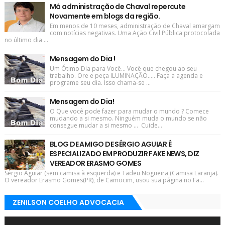
Má administração de Chaval repercute
Novamente em blogs da região.
Em menos de 10 meses, administração de Chaval amargam
com notícias negativas. Uma Ação Civil Pública protocolada
no último dia ...
Mensagem do Dia !
Um Ótimo Dia para Você... Você que chegou ao seu
trabalho. Ore e peça ILUMINAÇÃO..... Faça a agenda e
programe seu dia. Isso chama-se ...
Mensagem do Dia!
O Que você pode fazer para mudar o mundo ? Comece
mudando a si mesmo. Ninguém muda o mundo se não
consegue mudar a si mesmo ... Cuide...
BLOG DE AMIGO DE SÉRGIO AGUIAR É
ESPECIALIZADO EM PRODUZIR FAKE NEWS, DIZ
VEREADOR ERASMO GOMES
Sérgio Aguiar (sem camisa à esquerda) e Tadeu Nogueira (Camisa Laranja).
O vereador Erasmo Gomes(PR), de Camocim, usou sua página no Fa...
ZENILSON COELHO ADVOCACIA