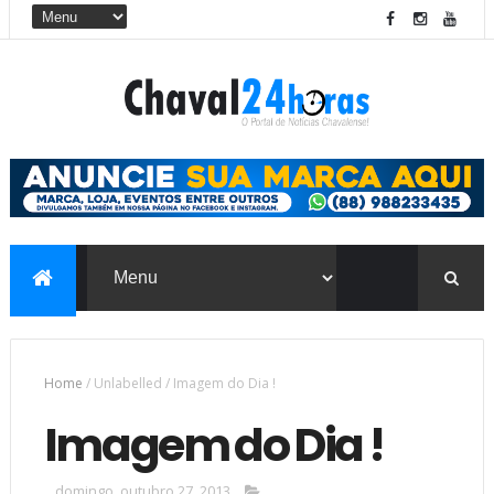
Home
/
Unlabelled
/
Imagem do Dia !
Imagem do Dia !
domingo, outubro 27, 2013