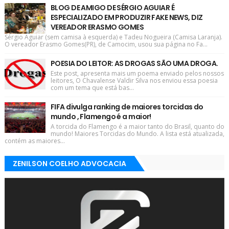
BLOG DE AMIGO DE SÉRGIO AGUIAR É
ESPECIALIZADO EM PRODUZIR FAKE NEWS, DIZ
VEREADOR ERASMO GOMES
Sérgio Aguiar (sem camisa à esquerda) e Tadeu Nogueira (Camisa Laranja).
O vereador Erasmo Gomes(PR), de Camocim, usou sua página no Fa...
POESIA DO LEITOR: AS DROGAS SÃO UMA DROGA.
Este post, apresenta mais um poema enviado pelos nossos
leitores, O Chavalense Valdir Silva nos enviou essa poesia
com um tema que está bas...
FIFA divulga ranking de maiores torcidas do
mundo , Flamengo é a maior!
A torcida do Flamengo é a maior tanto do Brasil, quanto do
mundo! Maiores Torcidas do Mundo. A lista está atualizada,
contém as maiores...
ZENILSON COELHO ADVOCACIA