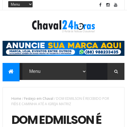
Home
/
Festejo em Chaval
/
DOM EDMILSON É RECEBIDO POR
FIÉIS E CAMINHA ATÉ A IGREJA MATRIZ
DOM EDMILSON É