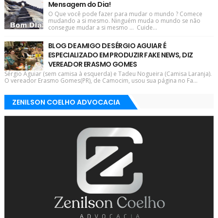
Mensagem do Dia!
O Que você pode fazer para mudar o mundo ? Comece
mudando a si mesmo. Ninguém muda o mundo se não
consegue mudar a si mesmo ... Cuide...
BLOG DE AMIGO DE SÉRGIO AGUIAR É
ESPECIALIZADO EM PRODUZIR FAKE NEWS, DIZ
VEREADOR ERASMO GOMES
Sérgio Aguiar (sem camisa à esquerda) e Tadeu Nogueira (Camisa Laranja).
O vereador Erasmo Gomes(PR), de Camocim, usou sua página no Fa...
ZENILSON COELHO ADVOCACIA