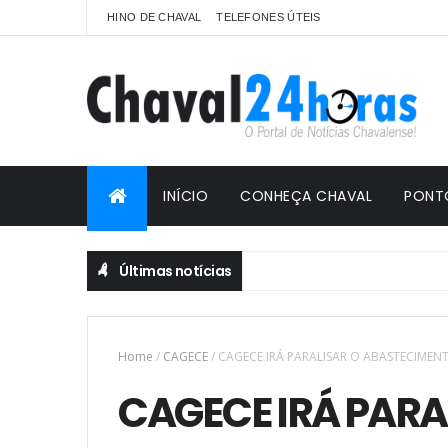
HINO DE CHAVAL
TELEFONES ÚTEIS
INÍCIO
CONHEÇA CHAVAL
PONT
Últimas notícias
Home
/
CAGECE
/
CAGECE IRÁ PARALISAR O ABASTECIMENT
CAGECE IRÁ PARA