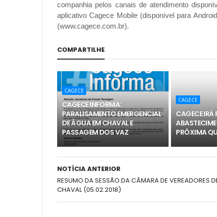
companhia pelos canais de atendimento disponív
aplicativo Cagece Mobile (disponível para Androi
(www.cagece.com.br).
COMPARTILHE
CAGECE
CAGECE
CAGECE INFORMA:
PARALISAMENTO EMERGENCIAL
CAGECE IRÁ 
DE ÁGUA EM CHAVAL E
ABASTECIME
PASSAGEM DOS VAZ
PRÓXIMA QUI
NOTÍCIA ANTERIOR
RESUMO DA SESSÃO DA CÂMARA DE VEREADORES D
CHAVAL (05.02.2018)