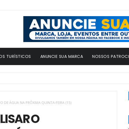
OS TURÍSTICOS
ANUNCIE SUA MARCA
NOSSOS PATROC
O DE ÁGUA NA PRÓXIMA QUINTA-FEIRA (15)
LISAR O