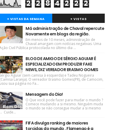
2
2
8
4
2
2
2
+ VISTAS DA SEMANA
+ VISTAS
Má administração de Chaval repercute
Novamente em blogs da região.
Em menos de 10 meses, administração de
Chaval amargam com notícias negativas. Uma
Ação Civil Pública protocolada no último dia ...
BLOG DE AMIGO DE SÉRGIO AGUIAR É
ESPECIALIZADO EM PRODUZIR FAKE
NEWS, DIZ VEREADOR ERASMO GOMES
Sérgio Aguiar (sem camisa à esquerda) e Tadeu Nogueira
(Camisa Laranja). O vereador Erasmo Gomes(PR), de Camocim,
usou sua página no Fa...
Mensagem do Dia!
O Que você pode fazer para mudar o mundo ?
Comece mudando a si mesmo. Ninguém muda
o mundo se não consegue mudar a si mesmo
... Cuide...
FIFA divulga ranking de maiores
torcidas do mundo , Flamengo é a