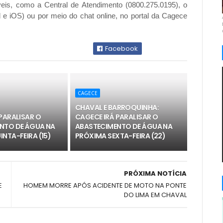
eis, como a Central de Atendimento (0800.275.0195), o
d e iOS) ou por meio do chat online, no portal da Cagece
Facebook
CAGECE
CHAVAL E BARROQUINHA:
PARALISAR O
CAGECE IRÁ PARALISAR O
NTO DE ÁGUA NA
ABASTECIMENTO DE ÁGUA NA
NTA-FEIRA (15)
PRÓXIMA SEXTA-FEIRA (22)
PRÓXIMA NOTÍCIA
E
HOMEM MORRE APÓS ACIDENTE DE MOTO NA PONTE
DO LIMA EM CHAVAL