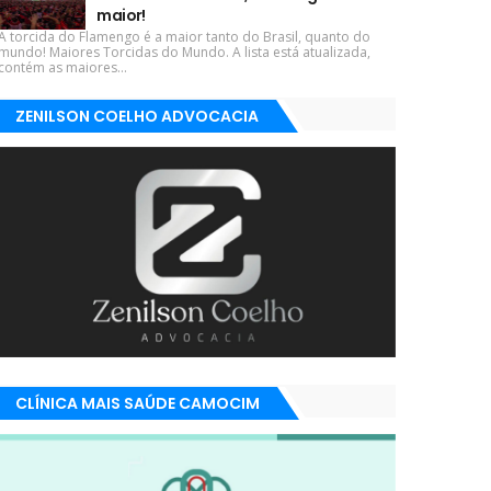
maior!
A torcida do Flamengo é a maior tanto do Brasil, quanto do
mundo! Maiores Torcidas do Mundo. A lista está atualizada,
contém as maiores...
ZENILSON COELHO ADVOCACIA
CLÍNICA MAIS SAÚDE CAMOCIM