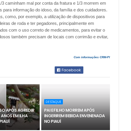
 1/3 caminham mal por conta da fratura e 1/3 morrem em
 para informação do idoso, da família e dos cuidadores.
, como, por exemplo, a utilização de dispositivos para
eiras de roda e ter pegadores, principalmente em
dados com o uso correto de medicamentos, para evitar o
osos também precisam de locais com corrimão e evitar,
Com informações CRM-PI
Facebook
DESTAQUE
ESO APÓS AGREDIR
PAI E FILHO MORREM APÓS
1 ANOS EM ILHA
INGERIREM BEBIDA ENVENENADA
PIAUÍ
NO PIAUÍ