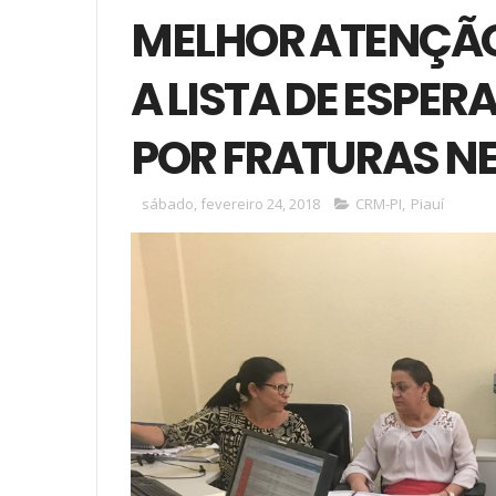
MELHOR ATENÇÃO
A LISTA DE ESPER
POR FRATURAS NE
sábado, fevereiro 24, 2018
CRM-PI
,
Piauí