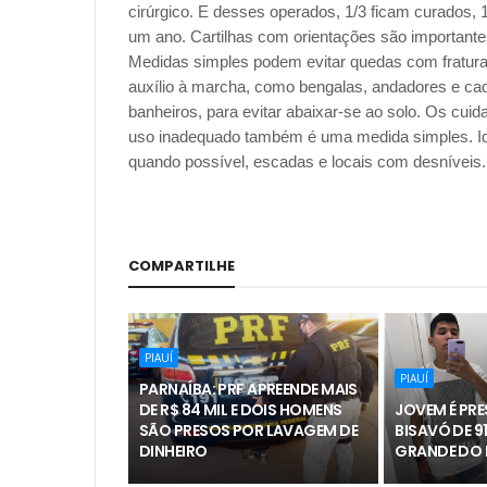
cirúrgico. E desses operados, 1/3 ficam curados,
um ano. Cartilhas com orientações são importantes
Medidas simples podem evitar quedas com fraturas
auxílio à marcha, como bengalas, andadores e cad
banheiros, para evitar abaixar-se ao solo. Os cui
uso inadequado também é uma medida simples. Id
quando possível, escadas e locais com desníveis.
COMPARTILHE
PIAUÍ
PIAUÍ
PARNAÍBA: PRF APREENDE MAIS
DE R$ 84 MIL E DOIS HOMENS
JOVEM É PR
SÃO PRESOS POR LAVAGEM DE
BISAVÓ DE 9
DINHEIRO
GRANDE DO 