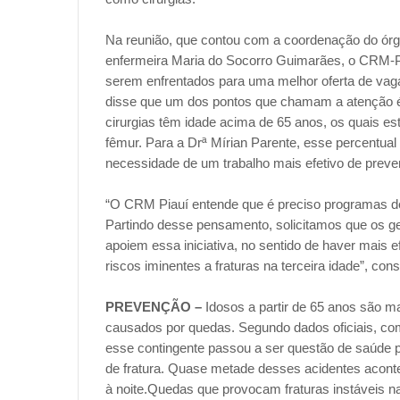
Na reunião, que contou com a coordenação do órgã
enfermeira Maria do Socorro Guimarães, o CRM-PI
serem enfrentados para uma melhor oferta de vaga
disse que um dos pontos que chamam a atenção é
cirurgias têm idade acima de 65 anos, os quais est
fêmur. Para a Drª Mírian Parente, esse percentua
necessidade de um trabalho mais efetivo de preven
“O CRM Piauí entende que é preciso programas de
Partindo desse pensamento, solicitamos que os ge
apoiem essa iniciativa, no sentido de haver mais 
riscos iminentes a fraturas na terceira idade”, con
PREVENÇÃO –
Idosos a partir de 65 anos são ma
causados por quedas. Segundo dados oficiais, com 
esse contingente passou a ser questão de saúde 
de fratura. Quase metade desses acidentes acontec
à noite.Quedas que provocam fraturas instáveis 