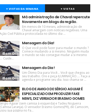
+ VISTAS DA SEMANA
+ VISTAS
Má administração de Chaval repercute
Novamente em blogs da região.
Em menos de 10 meses, administração de
Chaval amargam com notícias negativas. Uma
Ação Civil Pública protocolada no último dia ...
Mensagem do Dia!
O Que você pode fazer para mudar o mundo ?
Comece mudando a si mesmo. Ninguém muda
o mundo se não consegue mudar a si mesmo
... Cuide...
Mensagem do Dia !
Um Ótimo Dia para Você... Você que chegou ao
seu trabalho. Ore e peça ILUMINAÇÃO..... Faça a
agenda e programe seu dia. Isso chama-se ...
BLOG DE AMIGO DE SÉRGIO AGUIAR É
ESPECIALIZADO EM PRODUZIR FAKE
NEWS, DIZ VEREADOR ERASMO GOMES
Sérgio Aguiar (sem camisa à esquerda) e Tadeu Nogueira
(Camisa Laranja). O vereador Erasmo Gomes(PR), de Camocim,
usou sua página no Fa...