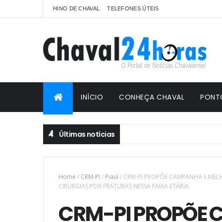
HINO DE CHAVAL
TELEFONES ÚTEIS
INÍCIO
CONHEÇA CHAVAL
PONT
Últimas notícias
Home
/
CRM-PI
/
Piauí
/
CRM-PI PROPÕE CAMPANHA E MELH
CIRURGIAS POR FRATURAS NESSA FAIXA ETÁRIA
CRM-PI PROPÕE 