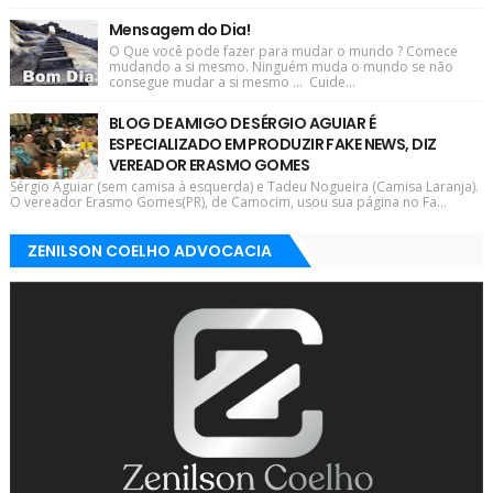
Mensagem do Dia!
O Que você pode fazer para mudar o mundo ? Comece
mudando a si mesmo. Ninguém muda o mundo se não
consegue mudar a si mesmo ... Cuide...
BLOG DE AMIGO DE SÉRGIO AGUIAR É
ESPECIALIZADO EM PRODUZIR FAKE NEWS, DIZ
VEREADOR ERASMO GOMES
Sérgio Aguiar (sem camisa à esquerda) e Tadeu Nogueira (Camisa Laranja).
O vereador Erasmo Gomes(PR), de Camocim, usou sua página no Fa...
ZENILSON COELHO ADVOCACIA