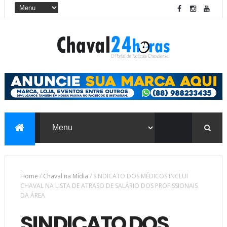
Home
/
Chaval na Mídia
/
SINDICATO DOS MÉDICOS INCLUI
CHAVAL NA LISTA DE ATRASO DE SALÁRIO DOS PROFISSIONAIS
DA ÁREA
SINDICATO DOS